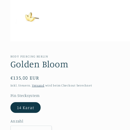
Medien
1
in
Modal
BODY PIERCING BERLIN
öffnen
Golden Bloom
Normaler
€135,00 EUR
Preis
Inkl. Steuern.
Versand
wird beim Checkout berechnet
Pin Stecksystem
14 Karat
Anzahl