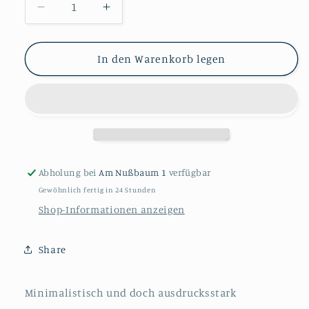
Verringere
Erhöhe
die
die
Menge
Menge
für
für
In den Warenkorb legen
Golden
Golden
Bloom
Bloom
Abholung bei
Am Nußbaum 1
verfügbar
Gewöhnlich fertig in 24 Stunden
Shop-Informationen anzeigen
Share
Minimalistisch und doch ausdrucksstark