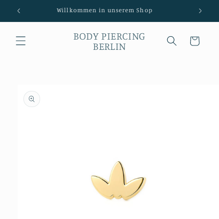
Direkt
Willkommen in unserem Shop
zum
Inhalt
BODY PIERCING
Warenkorb
BERLIN
duktinformationen
ingen