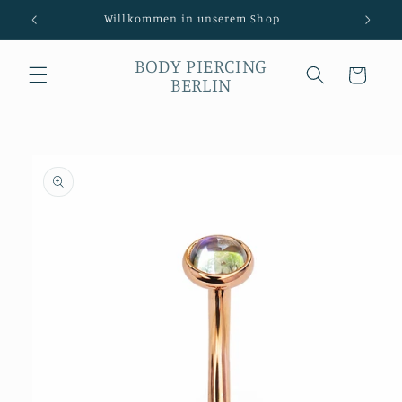
Direkt
Willkommen in unserem Shop
zum
Inhalt
BODY PIERCING
Warenkorb
BERLIN
duktinformationen
ingen