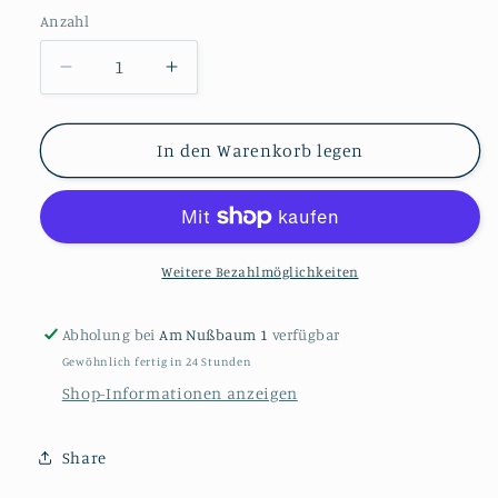
Anzahl
Verringere
Erhöhe
die
die
Menge
Menge
für
für
In den Warenkorb legen
Alissa
Alissa
Jane
Jane
Weitere Bezahlmöglichkeiten
Abholung bei
Am Nußbaum 1
verfügbar
Gewöhnlich fertig in 24 Stunden
Shop-Informationen anzeigen
Share