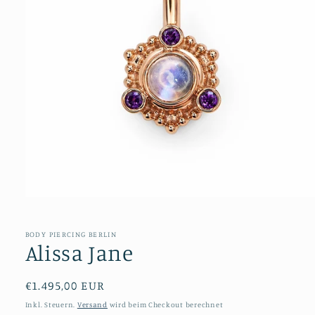
Medien
1
in
Modal
BODY PIERCING BERLIN
öffnen
Alissa Jane
Normaler
€1.495,00 EUR
Preis
Inkl. Steuern.
Versand
wird beim Checkout berechnet