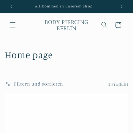
Direkt
Willkommen in unserem Shop
zum
Inhalt
BODY PIERCING
Warenkorb
BERLIN
K
Home page
a
t
Filtern und sortieren
1 Produkt
e
g
o
r