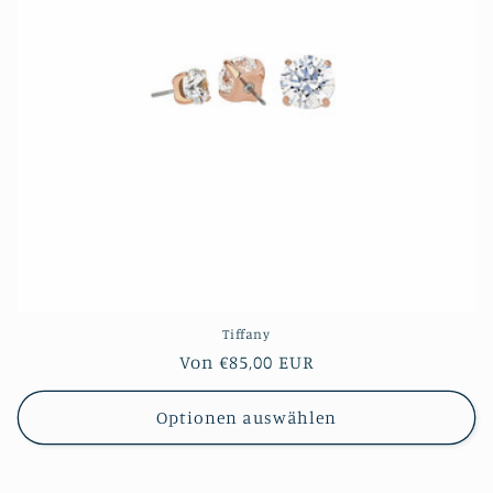
i
e
:
Tiffany
Normaler
Von €85,00 EUR
Preis
Optionen auswählen